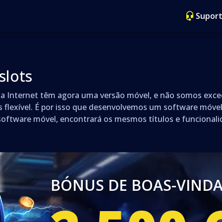
Suport
slots
a Internet têm agora uma versão móvel, e não somos exceç
 flexível. É por isso que desenvolvemos um software móvel
oftware móvel, encontrará os mesmos títulos e funcionalid
BÓNUS DE BOAS-VIND