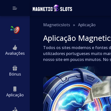
Magneticslots
»
Aplicação
Aplicação Magnetic
Todos os sites modernos e fontes d
Avaliações
utilizadores portugueses muito mais
nosso site em poucos minutos. No s
Bónus
Aplicação