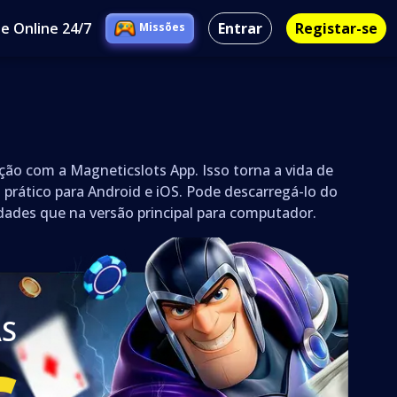
e Online 24/7
Entrar
Registar-se
Missões
ão com a Magneticslots App. Isso torna a vida de
 prático para Android e iOS. Pode descarregá-lo do
ades que na versão principal para computador.
AS