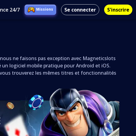
ance 24/7
Se connecter
S'inscrire
Missions
 nous ne faisons pas exception avec Magneticslots
é un logiciel mobile pratique pour Android et iOS.
 vous trouverez les mêmes titres et fonctionnalités
E