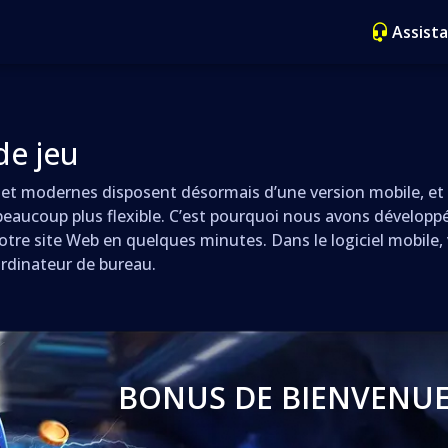
Assist
de jeu
net modernes disposent désormais d’une version mobile, et
s beaucoup plus flexible. C’est pourquoi nous avons développ
otre site Web en quelques minutes. Dans le logiciel mobile,
ordinateur de bureau.
BONUS DE BIENVENU