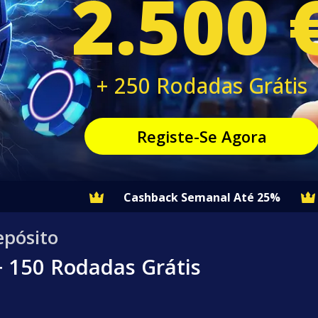
2.500 
+ 250 Rodadas Grátis
Registe-Se Agora
Cashback Semanal Até 25%
epósito
+ 150 Rodadas Grátis