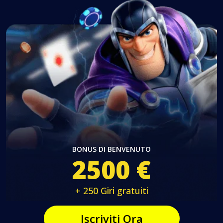
BONUS DI BENVENUTO
2500 €
+ 250 Giri gratuiti
Iscriviti Ora